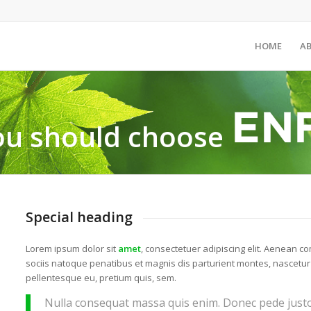
HOME
A
u should choose
Special heading
Lorem ipsum dolor sit
amet
, consectetuer adipiscing elit. Aenean c
sociis natoque penatibus et magnis dis parturient montes, nascetur
pellentesque eu, pretium quis, sem.
Nulla consequat massa quis enim. Donec pede justo, f