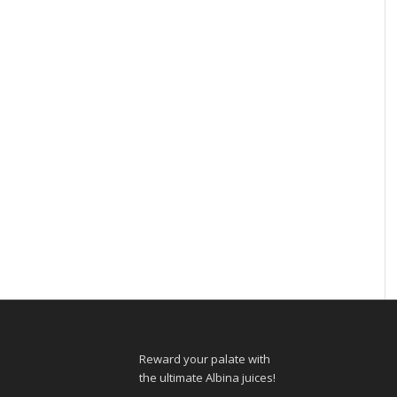
Reward your palate with
the ultimate Albina juices!