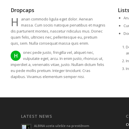
Dropcaps
List
H
An
anan commodo ligula eget dolor. Aenean
massa. Cum sociis natoque penatibus et magnis
Cu
dis parturient montes, nascetur ridiculus mus. Donec
Don
quam felis, ultricies nec, pellentesque eu, pretium
quis, sem. Nulla consequat massa quis enim.
D
onec pede justo, fringilla vel, aliquet nec,
a
H
vulputate eget, arcu. In enim justo, rhoncus ut,
I
imperdiet a, venenatis vitae, justo. Nullam dictum felis
I
eu pede mollis pretium. Integer tincidunt. Cras
dapibus. Vivamus elementum semper nisi.
LATEST NEWS
C
C
ALBINA uzela učešće na prestižnom