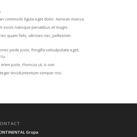
s
an commodo ligula eget dolor. Aenean massa.
m sociis natoque penatibus et magni.
ec quam felis, ultricies nec, pelleenim
onec pede justo, fringilla velvulputate eget,
rcu.
n enim justo, rhoncus ut, is ium.
nteger tinciduntentum semper nisi.
ONTACT
ONTINENTAL Grupa