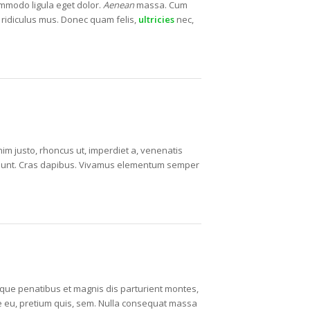
ommodo ligula eget dolor.
Aenean
massa. Cum
 ridiculus mus. Donec quam felis,
ultricies
nec,
enim justo, rhoncus ut, imperdiet a, venenatis
incidunt. Cras dapibus. Vivamus elementum semper
ue penatibus et magnis dis parturient montes,
ue eu, pretium quis, sem. Nulla consequat massa