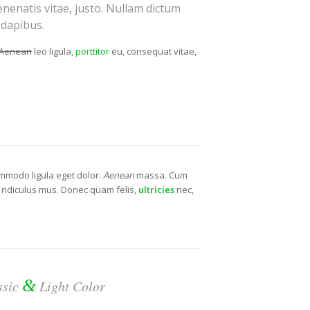
venenatis vitae, justo. Nullam dictum
 dapibus.
Aenean
leo ligula,
porttitor
eu, consequat vitae,
ommodo ligula eget dolor.
Aenean
massa. Cum
 ridiculus mus. Donec quam felis,
ultricies
nec,
&
ssic
Light Color